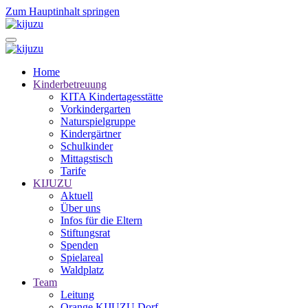
Zum Hauptinhalt springen
Home
Kinderbetreuung
KITA Kindertagesstätte
Vorkindergarten
Naturspielgruppe
Kindergärtner
Schulkinder
Mittagstisch
Tarife
KIJUZU
Aktuell
Über uns
Infos für die Eltern
Stiftungsrat
Spenden
Spielareal
Waldplatz
Team
Leitung
Orange KIJUZU Dorf