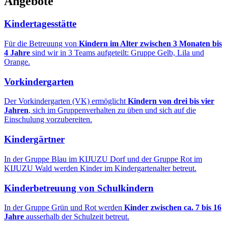
Angebote
Kindertagesstätte
Für die Betreuung von
Kindern im Alter zwischen 3 Monaten bis
4 Jahre
sind wir in 3 Teams aufgeteilt: Gruppe Gelb, Lila und
Orange.
Vorkindergarten
Der Vorkindergarten (VK) ermöglicht
Kindern von
drei bis vier
Jahren
, sich im Gruppenverhalten zu üben und sich auf die
Einschulung vorzubereiten.
Kindergärtner
In der Gruppe Blau im KIJUZU Dorf und der Gruppe Rot im
KIJUZU Wald werden Kinder im Kindergartenalter betreut.
Kinderbetreuung von Schulkindern
In der Gruppe Grün und Rot werden
Kinder zwischen ca. 7 bis 16
Jahre
ausserhalb der Schulzeit betreut.