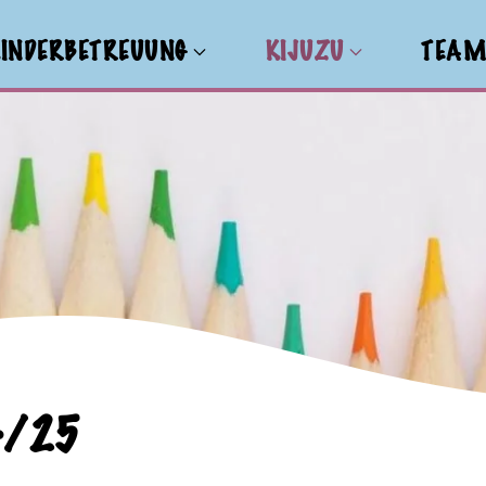
INDERBETREUUNG
KIJUZU
TEA
4/25